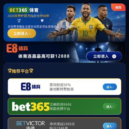
3044永利集团(中国)有限公司
11月7日，南京邮电大学教职工羽毛球赛在仙林体
师在繁忙的工作中抽出时间提前十天进行了热身训练
比赛过程当中，我院健儿奋力拼搏，小组赛取得一胜
出了风格。在比赛过程中锻炼了体魄，增强了彼此间
在高手如林的男子单打比赛当中，王堃老师凭借高超