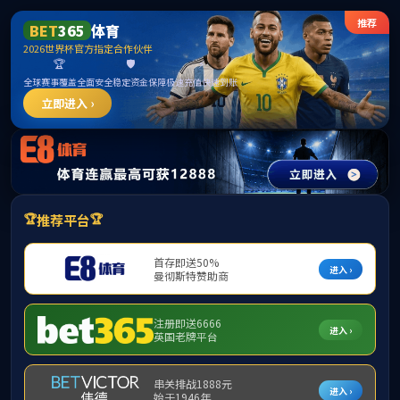
3044永利集团(中国)有限公司
2022
年
7
月
6
日上午，我院院长张登银
接待了我院领导一行，双方就人才培养、
我院领导首先参观了烽火通信企业展
举行了座谈交流。廖亮总经理对我院领导
院长对烽火通信的盛情邀请表示感谢，他