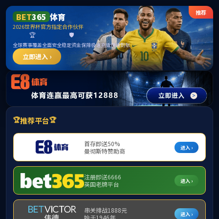
3044永利集团(中国)有限公司
7
月
20
日
-22
日，校党委常委、副校长郭宇
2023
级新生颁发录取通知书。各中学校领导、
通达学院院长王国平应邀参加了南京师范大学
仪式上，各中学校长对我校领导一行的到
年来的快速发展表示高度赞赏；并希望能够进一
在南邮这片沃土向上生长、向下扎根，取得更
郭校长向各中学在今年高考中取得可喜成
境、人才培养成效等，殷切期望同学们在新的
学，希望他们能够传承高中母校的优良传统，融
会、对国家有用的栋梁之材。招生就业处副处